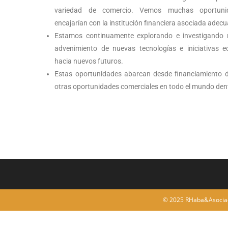
variedad de comercio. Vemos muchas oportuni
encajarían con la institución financiera asociada adec
Estamos continuamente explorando e investigando n
advenimiento de nuevas tecnologías e iniciativas 
hacia nuevos futuros.
Estas oportunidades abarcan desde financiamiento d
otras oportunidades comerciales en todo el mundo dent
© 2025 RHaba&Asoci