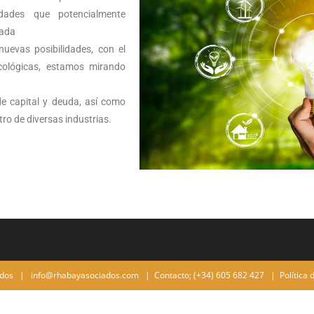
dades que potencialmente
uada
uevas posibilidades, con el
ecológicas, estamos mirando
e capital y deuda, así como
ro de diversas industrias.
ados
|
info@rhabayasociados.com
|
Contacto; (+34) 605 682 427
|
Política 